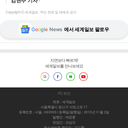
김현주 기자
Copyright ⓒ 세계일보. 무단 전재 및 재배포 금지
G
o
o
g
l
e
News
에서 세계일보 팔로우
지면보다 빠르게!
세계일보를 만나보세요
PC 화면
제호 : 세계일보
서울특별시 용산구 서빙고로 17
등록번호 : 서울, 아03959 | 등록일(발행일) : 2015년 11월 2일
발행인 : 박정훈
편집인 : 조남규
청소년보호 책임자 : 김기환