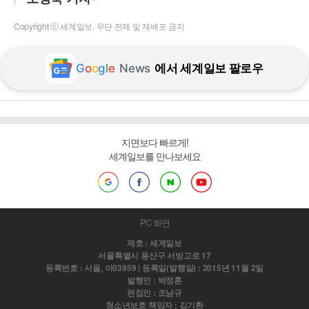
Copyright ⓒ 세계일보. 무단 전재 및 재배포 금지
G
o
o
g
l
e
News
에서 세계일보 팔로우
지면보다 빠르게!
세계일보를 만나보세요
PC 화면
제호 : 세계일보
서울특별시 용산구 서빙고로 17
등록번호 : 서울, 아03959 | 등록일(발행일) : 2015년 11월 2일
발행인 : 박정훈
편집인 : 조남규
청소년보호 책임자 : 김기환