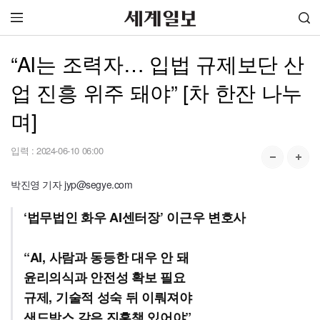
“AI는 조력자… 입법 규제보단 산
업 진흥 위주 돼야” [차 한잔 나누
며]
입력 :
2024-06-10 06:00
박진영 기자 jyp@segye.com
‘법무법인 화우 AI센터장’ 이근우 변호사
“AI, 사람과 동등한 대우 안 돼
윤리의식과 안전성 확보 필요
규제, 기술적 성숙 뒤 이뤄져야
샌드박스 같은 진흥책 있어야”