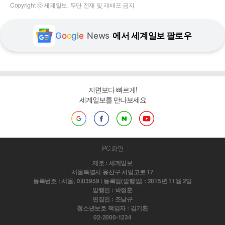
Copyright ⓒ 세계일보. 무단 전재 및 재배포 금지
G
o
o
g
l
e
News
에서 세계일보 팔로우
지면보다 빠르게!
세계일보를 만나보세요
PC 화면
제호 : 세계일보
서울특별시 용산구 서빙고로 17
등록번호 : 서울, 아03959 | 등록일(발행일) : 2015년 11월 2일
발행인 : 박정훈
편집인 : 조남규
청소년보호 책임자 : 김기환
02-2000-1234