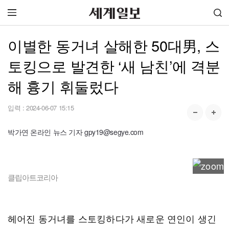
이별한 동거녀 살해한 50대男, 스
토킹으로 발견한 ‘새 남친’에 격분
해 흉기 휘둘렀다
입력 :
2024-06-07 15:15
박가연 온라인 뉴스 기자 gpy19@segye.com
클립아트코리아
헤어진 동거녀를 스토킹하다가 새로운 연인이 생긴