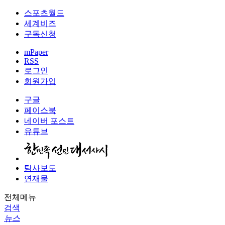
스포츠월드
세계비즈
구독신청
mPaper
RSS
로그인
회원가입
구글
페이스북
네이버 포스트
유튜브
탐사보도
연재물
전체메뉴
검색
뉴스