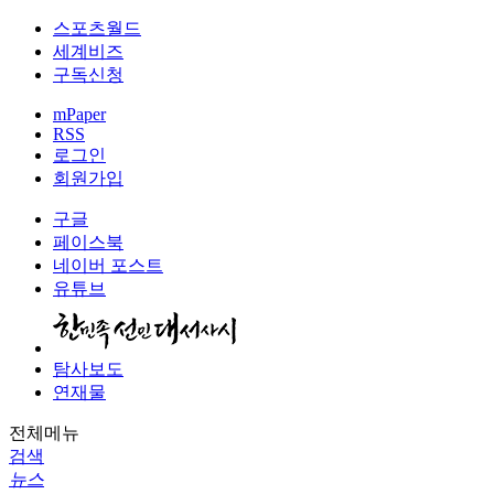
스포츠월드
세계비즈
구독신청
mPaper
RSS
로그인
회원가입
구글
페이스북
네이버 포스트
유튜브
탐사보도
연재물
전체메뉴
검색
뉴스