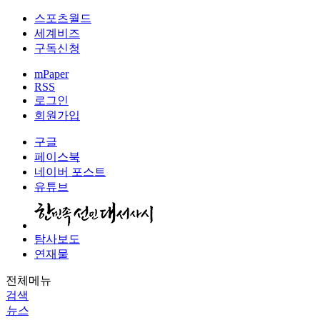
스포츠월드
세계비즈
구독신청
mPaper
RSS
로그인
회원가입
구글
페이스북
네이버 포스트
유튜브
탐사보도
연재물
전체메뉴
검색
뉴스