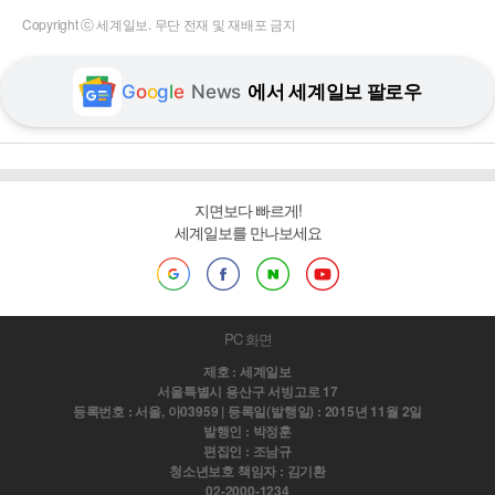
Copyright ⓒ 세계일보. 무단 전재 및 재배포 금지
G
o
o
g
l
e
News
에서 세계일보 팔로우
지면보다 빠르게!
세계일보를 만나보세요
PC 화면
제호 : 세계일보
서울특별시 용산구 서빙고로 17
등록번호 : 서울, 아03959 | 등록일(발행일) : 2015년 11월 2일
발행인 : 박정훈
편집인 : 조남규
청소년보호 책임자 : 김기환
02-2000-1234