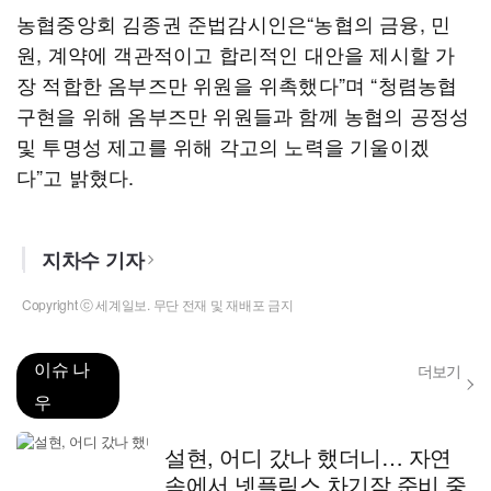
농협중앙회 김종권 준법감시인은“농협의 금융, 민
원, 계약에 객관적이고 합리적인 대안을 제시할 가
장 적합한 옴부즈만 위원을 위촉했다”며 “청렴농협
구현을 위해 옴부즈만 위원들과 함께 농협의 공정성
및 투명성 제고를 위해 각고의 노력을 기울이겠
다”고 밝혔다.
지차수 기자
Copyright ⓒ 세계일보. 무단 전재 및 재배포 금지
이슈 나
더보기
우
설현, 어디 갔나 했더니… 자연
속에서 넷플릭스 차기작 준비 중