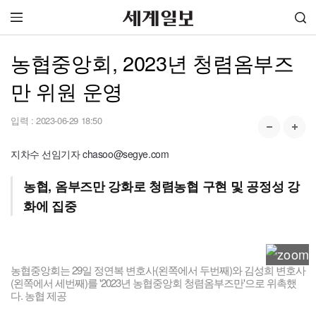
농협중앙회, 2023년 청렴옴부즈
만 위원 운영
입력 :
2023-06-29 18:50
지차수 선임기자 chasoo@segye.com
농협, 옴부즈만 강화로 청렴농협 구현 및 공정성 강
화에 집중
농협중앙회는 29일 정연복 변호사(왼쪽에서 두번째)와 김성희 변호사
(왼쪽에서 세번째)를 '2023년 농협중앙회 청렴옴부즈만'으로 위촉했
다. 농협 제공