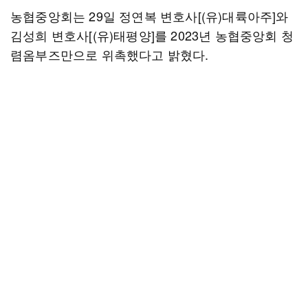
농협중앙회는 29일 정연복 변호사[(유)대륙아주]와
김성희 변호사[(유)태평양]를 2023년 농협중앙회 청
렴옴부즈만으로 위촉했다고 밝혔다.