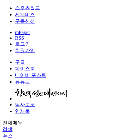
스포츠월드
세계비즈
구독신청
mPaper
RSS
로그인
회원가입
구글
페이스북
네이버 포스트
유튜브
탐사보도
연재물
전체메뉴
검색
뉴스