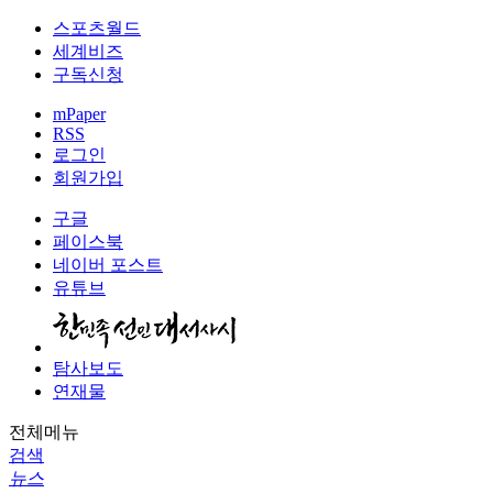
스포츠월드
세계비즈
구독신청
mPaper
RSS
로그인
회원가입
구글
페이스북
네이버 포스트
유튜브
탐사보도
연재물
전체메뉴
검색
뉴스