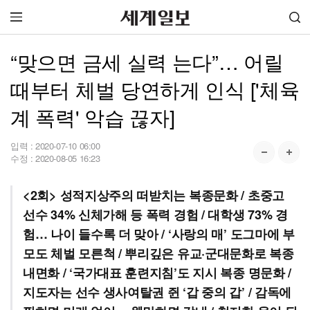
“맞으면 금세 실력 는다”… 어릴
때부터 체벌 당연하게 인식 ['체육
계 폭력' 악습 끊자]
입력 :
2020-07-10 06:00
수정 :
2020-08-05 16:23
<2회> 성적지상주의 떠받치는 복종문화 / 초중고
선수 34% 신체가해 등 폭력 경험 / 대학생 73% 경
험… 나이 들수록 더 맞아 / ‘사랑의 매’ 도그마에 부
모도 체벌 모른척 / 뿌리깊은 유교·군대문화로 복종
내면화 / ‘국가대표 훈련지침’도 지시 복종 명문화 /
지도자는 선수 생사여탈권 쥔 ‘갑 중의 갑’ / 감독에