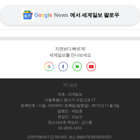
G
o
o
g
l
e
News
에서 세계일보 팔로우
지면보다 빠르게!
세계일보를 만나보세요
PC 화면
제호 : 세계일보
서울특별시 용산구 서빙고로 17
등록번호 : 서울, 아03959 | 등록일(발행일) : 2015년 11월 2일
발행인 : 박정훈
편집인 : 조남규
청소년보호 책임자 : 김기환
02-2000-1234
COPYRIGHT ⓒ SEGYE. ALL RIGHTS RESERVED.