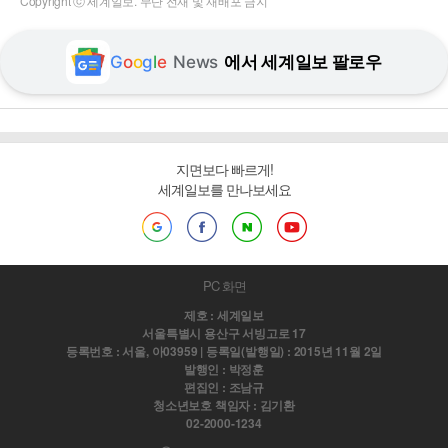
Copyright ⓒ 세계일보. 무단 전재 및 재배포 금지
G
o
o
g
l
e
News
에서 세계일보 팔로우
지면보다 빠르게!
세계일보를 만나보세요
PC 화면
제호 : 세계일보
서울특별시 용산구 서빙고로 17
등록번호 : 서울, 아03959 | 등록일(발행일) : 2015년 11월 2일
발행인 : 박정훈
편집인 : 조남규
청소년보호 책임자 : 김기환
02-2000-1234