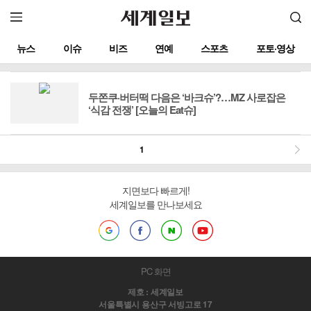
뉴스
이슈
비즈
연예
스포츠
포토·영상
두쫀쿠·버터떡 다음은 ‘바크슈’?…MZ 사로잡은
‘식감 전쟁’ [오늘의 Eat슈]
1
지면보다 빠르게!
세계일보를 만나보세요
PC 화면
제호 : 세계일보
서울특별시 용산구 서빙고로 17