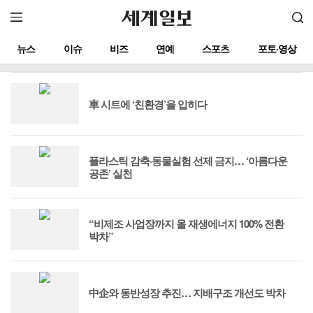
뉴스
이슈
비즈
연예
스포츠
포토·영상
車 시트에 ‘친환경’을 입히다
플라스틱 감축·동물실험 선제 금지… ‘아름다운
공존’ 실천
“비제조 사업장까지 올 재생에너지 100% 전환
박차”
中企와 동반성장 추진… 지배구조 개선도 박차