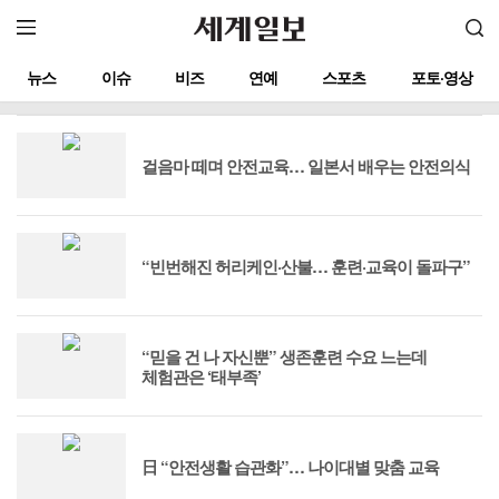
뉴스
이슈
비즈
연예
스포츠
포토·영상
걸음마 떼며 안전교육… 일본서 배우는 안전의식
“빈번해진 허리케인·산불… 훈련·교육이 돌파구”
“믿을 건 나 자신뿐” 생존훈련 수요 느는데
체험관은 ‘태부족’
日 “안전생활 습관화”… 나이대별 맞춤 교육