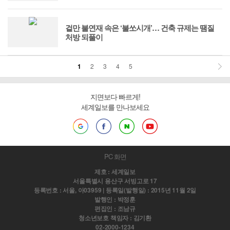
겉만 불연재 속은 ‘불쏘시개’… 건축 규제는 땜질
처방 되풀이
1
2
3
4
5
지면보다 빠르게!
세계일보를 만나보세요
PC 화면
제호 : 세계일보
서울특별시 용산구 서빙고로 17
등록번호 : 서울, 아03959 | 등록일(발행일) : 2015년 11월 2일
발행인 : 박정훈
편집인 : 조남규
청소년보호 책임자 : 김기환
02-2000-1234