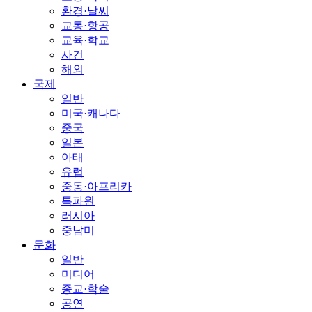
환경·날씨
교통·항공
교육·학교
사건
해외
국제
일반
미국·캐나다
중국
일본
아태
유럽
중동·아프리카
특파원
러시아
중남미
문화
일반
미디어
종교·학술
공연