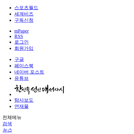
스포츠월드
세계비즈
구독신청
mPaper
RSS
로그인
회원가입
구글
페이스북
네이버 포스트
유튜브
탐사보도
연재물
전체메뉴
검색
뉴스