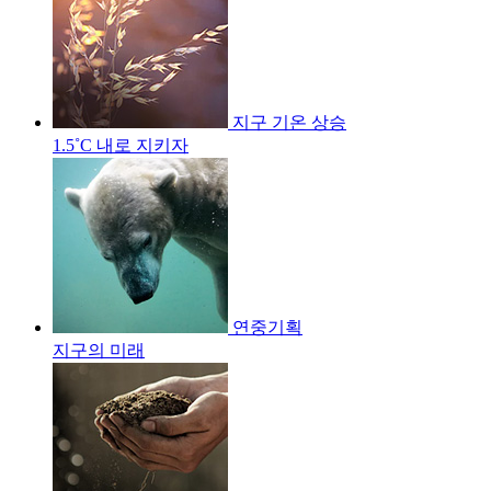
지구 기온 상승
1.5˚C 내로 지키자
연중기획
지구의 미래