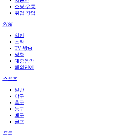
자동차
쇼핑·유통
취업·창업
연예
일반
스타
TV·방송
영화
대중음악
해외연예
스포츠
일반
야구
축구
농구
배구
골프
포토