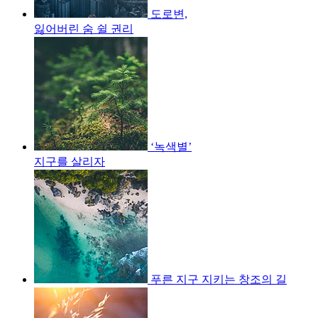
도로변,
잃어버린 숨 쉴 권리
‘녹색별’
지구를 살리자
푸른 지구 지키는 창조의 길