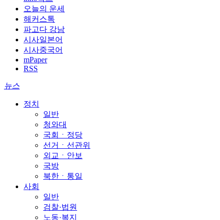
오늘의 운세
해커스톡
파고다 강남
시사일본어
시사중국어
mPaper
RSS
뉴스
정치
일반
청와대
국회ㆍ정당
선거ㆍ선관위
외교ㆍ안보
국방
북한ㆍ통일
사회
일반
검찰·법원
노동·복지