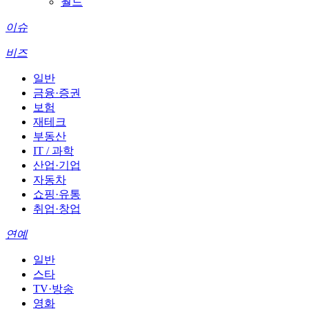
월드
이슈
비즈
일반
금융·증권
보험
재테크
부동산
IT / 과학
산업·기업
자동차
쇼핑·유통
취업·창업
연예
일반
스타
TV·방송
영화