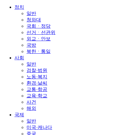
정치
일반
청와대
국회ㆍ정당
선거ㆍ선관위
외교ㆍ안보
국방
북한ㆍ통일
사회
일반
검찰·법원
노동·복지
환경·날씨
교통·항공
교육·학교
사건
해외
국제
일반
미국·캐나다
중국