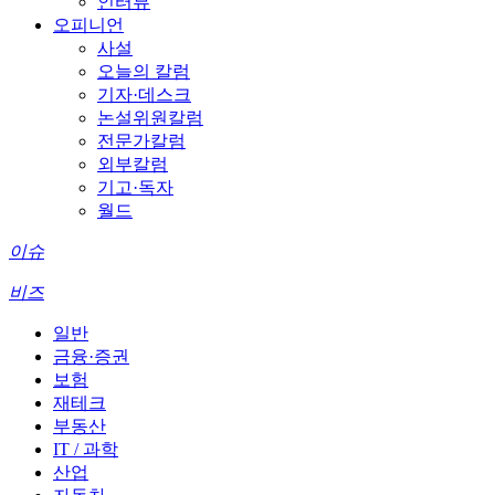
인터뷰
오피니언
사설
오늘의 칼럼
기자·데스크
논설위원칼럼
전문가칼럼
외부칼럼
기고·독자
월드
이슈
비즈
일반
금융·증권
보험
재테크
부동산
IT / 과학
산업