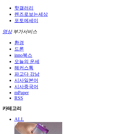
핫갤러리
렌즈로보는세상
포토에세이
영상
부가서비스
환경
드론
inno북스
오늘의 운세
해커스톡
파고다 강남
시사일본어
시사중국어
mPaper
RSS
카테고리
ALL