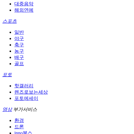
대중음악
해외연예
스포츠
일반
야구
축구
농구
배구
골프
포토
핫갤러리
렌즈로보는세상
포토에세이
영상
부가서비스
환경
드론
inno북스