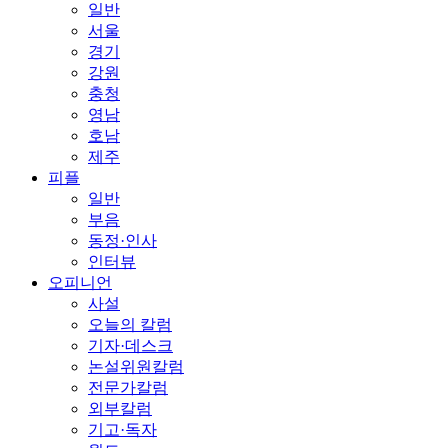
일반
서울
경기
강원
충청
영남
호남
제주
피플
일반
부음
동정·인사
인터뷰
오피니언
사설
오늘의 칼럼
기자·데스크
논설위원칼럼
전문가칼럼
외부칼럼
기고·독자