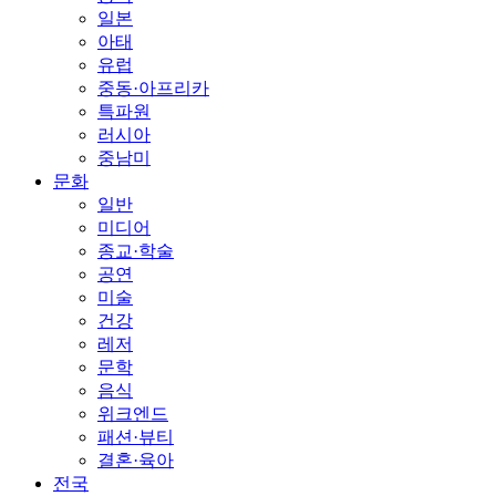
일본
아태
유럽
중동·아프리카
특파원
러시아
중남미
문화
일반
미디어
종교·학술
공연
미술
건강
레저
문학
음식
위크엔드
패션·뷰티
결혼·육아
전국