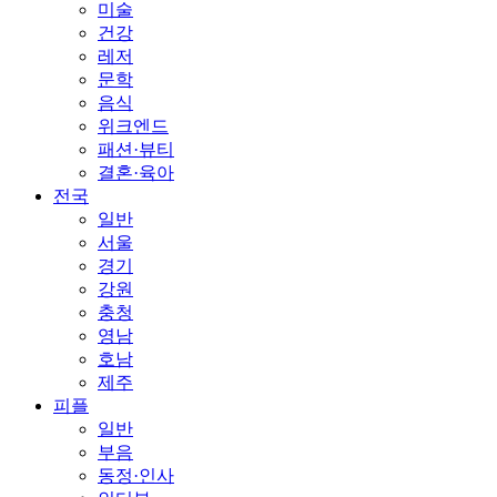
미술
건강
레저
문학
음식
위크엔드
패션·뷰티
결혼·육아
전국
일반
서울
경기
강원
충청
영남
호남
제주
피플
일반
부음
동정·인사