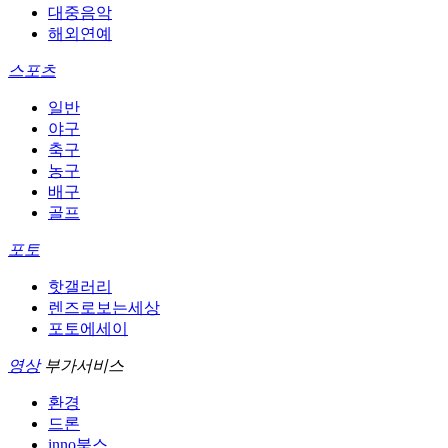
대중음악
해외연예
스포츠
일반
야구
축구
농구
배구
골프
포토
핫갤러리
렌즈로보는세상
포토에세이
영상
부가서비스
환경
드론
inno북스