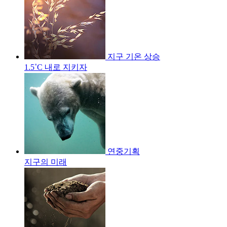
지구 기온 상승
1.5˚C 내로 지키자
연중기획
지구의 미래