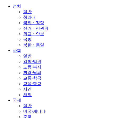
정치
일반
청와대
국회ㆍ정당
선거ㆍ선관위
외교ㆍ안보
국방
북한ㆍ통일
사회
일반
검찰·법원
노동·복지
환경·날씨
교통·항공
교육·학교
사건
해외
국제
일반
미국·캐나다
중국