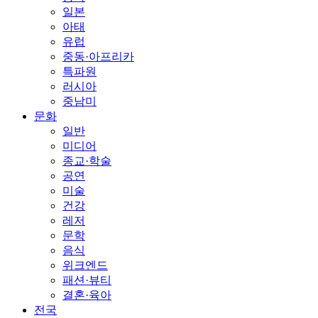
일본
아태
유럽
중동·아프리카
특파원
러시아
중남미
문화
일반
미디어
종교·학술
공연
미술
건강
레저
문학
음식
위크엔드
패션·뷰티
결혼·육아
전국