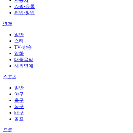
자동차
쇼핑·유통
취업·창업
연예
일반
스타
TV·방송
영화
대중음악
해외연예
스포츠
일반
야구
축구
농구
배구
골프
포토