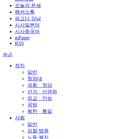
오늘의 운세
해커스톡
파고다 강남
시사일본어
시사중국어
mPaper
RSS
뉴스
정치
일반
청와대
국회ㆍ정당
선거ㆍ선관위
외교ㆍ안보
국방
북한ㆍ통일
사회
일반
검찰·법원
노동·복지