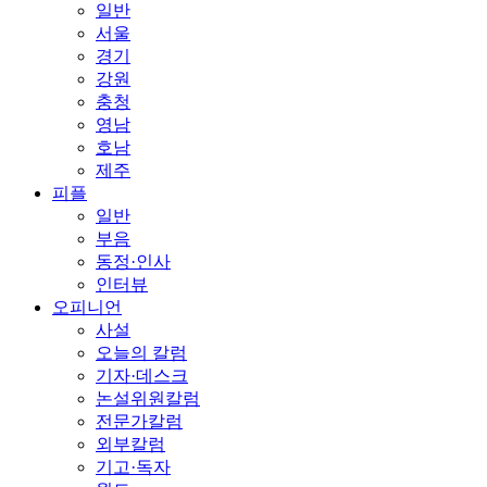
일반
서울
경기
강원
충청
영남
호남
제주
피플
일반
부음
동정·인사
인터뷰
오피니언
사설
오늘의 칼럼
기자·데스크
논설위원칼럼
전문가칼럼
외부칼럼
기고·독자