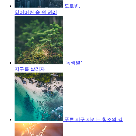
도로변,
잃어버린 숨 쉴 권리
‘녹색별’
지구를 살리자
푸른 지구 지키는 창조의 길