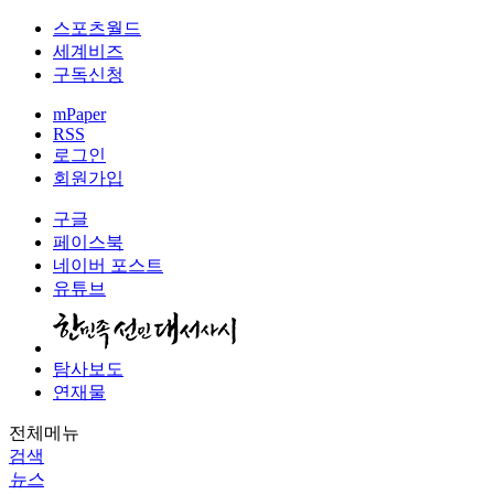
스포츠월드
세계비즈
구독신청
mPaper
RSS
로그인
회원가입
구글
페이스북
네이버 포스트
유튜브
탐사보도
연재물
전체메뉴
검색
뉴스