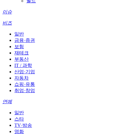
월드
이슈
비즈
일반
금융·증권
보험
재테크
부동산
IT / 과학
산업·기업
자동차
쇼핑·유통
취업·창업
연예
일반
스타
TV·방송
영화