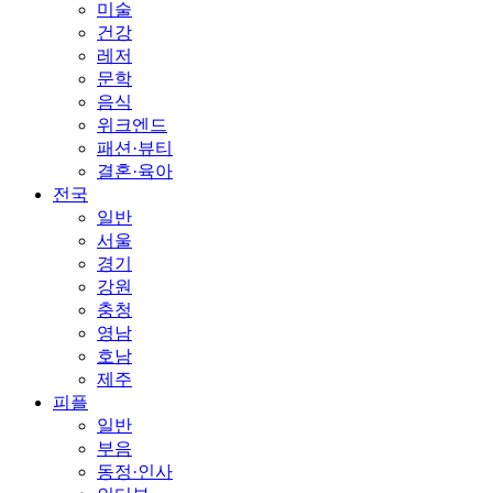
미술
건강
레저
문학
음식
위크엔드
패션·뷰티
결혼·육아
전국
일반
서울
경기
강원
충청
영남
호남
제주
피플
일반
부음
동정·인사