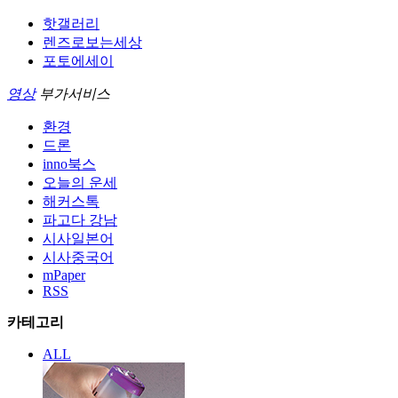
핫갤러리
렌즈로보는세상
포토에세이
영상
부가서비스
환경
드론
inno북스
오늘의 운세
해커스톡
파고다 강남
시사일본어
시사중국어
mPaper
RSS
카테고리
ALL