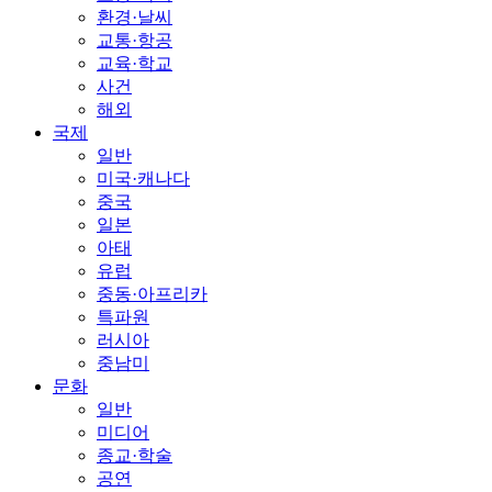
환경·날씨
교통·항공
교육·학교
사건
해외
국제
일반
미국·캐나다
중국
일본
아태
유럽
중동·아프리카
특파원
러시아
중남미
문화
일반
미디어
종교·학술
공연