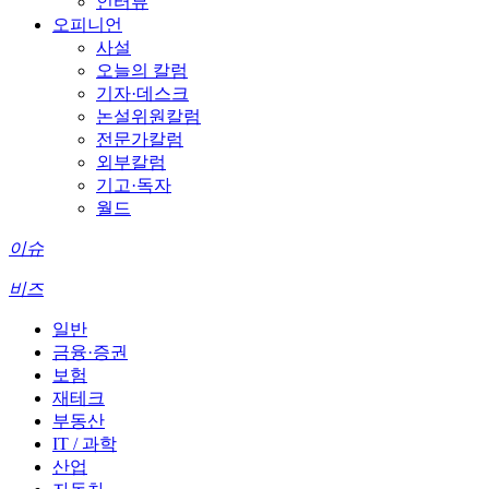
인터뷰
오피니언
사설
오늘의 칼럼
기자·데스크
논설위원칼럼
전문가칼럼
외부칼럼
기고·독자
월드
이슈
비즈
일반
금융·증권
보험
재테크
부동산
IT / 과학
산업