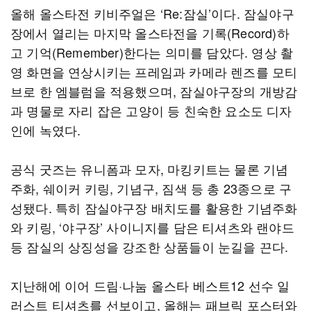
올해 올스타전 키비주얼은 ‘Re:잠실’이다. 잠실야구
장에서 열리는 마지막 올스타전을 기록(Record)하
고 기억(Remember)한다는 의미를 담았다. 영상 촬
영 화면을 연상시키는 프레임과 카메라 렌즈를 모티
브로 한 엠블럼을 적용했으며, 잠실야구장의 개방감
과 명물로 자리 잡은 고양이 등 친숙한 요소도 디자
인에 녹였다.
공식 굿즈는 유니폼과 모자, 마킹키트는 물론 기념
주화, 쉐이커 키링, 기념구, 짐색 등 총 23종으로 구
성됐다. 특히 잠실야구장 배치도를 활용한 기념주화
와 키링, ‘야구장’ 사이니지를 담은 티셔츠와 랜야드
등 잠실의 상징성을 강조한 상품들이 눈길을 끈다.
지난해에 이어 드림·나눔 올스타 베스트12 선수 일
러스트 티셔츠를 선보이고, 올해는 패브릭 포스터와