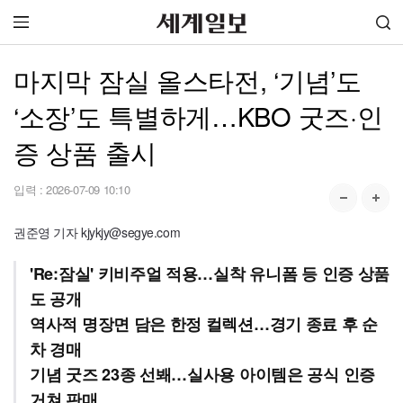
마지막 잠실 올스타전, ‘기념’도
‘소장’도 특별하게…KBO 굿즈·인
증 상품 출시
입력 :
2026-07-09 10:10
권준영 기자 kjykjy@segye.com
'Re:잠실' 키비주얼 적용…실착 유니폼 등 인증 상품
도 공개
역사적 명장면 담은 한정 컬렉션…경기 종료 후 순
차 경매
기념 굿즈 23종 선봬…실사용 아이템은 공식 인증
거쳐 판매