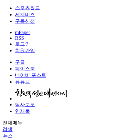
스포츠월드
세계비즈
구독신청
mPaper
RSS
로그인
회원가입
구글
페이스북
네이버 포스트
유튜브
탐사보도
연재물
전체메뉴
검색
뉴스