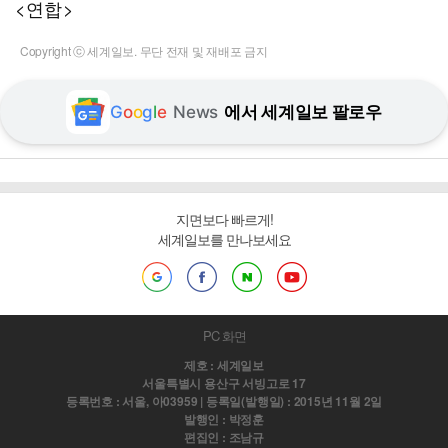
<연합>
Copyright ⓒ 세계일보. 무단 전재 및 재배포 금지
G
o
o
g
l
e
News
에서 세계일보 팔로우
지면보다 빠르게!
세계일보를 만나보세요
PC 화면
제호 : 세계일보
서울특별시 용산구 서빙고로 17
등록번호 : 서울, 아03959 | 등록일(발행일) : 2015년 11월 2일
발행인 : 박정훈
편집인 : 조남규