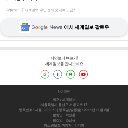
Copyright ⓒ 세계일보. 무단 전재 및 재배포 금지
G
o
o
g
l
e
News
에서 세계일보 팔로우
지면보다 빠르게!
세계일보를 만나보세요
PC 화면
제호 : 세계일보
서울특별시 용산구 서빙고로 17
등록번호 : 서울, 아03959 | 등록일(발행일) : 2015년 11월 2일
발행인 : 박정훈
편집인 : 조남규
청소년보호 책임자 : 김기환