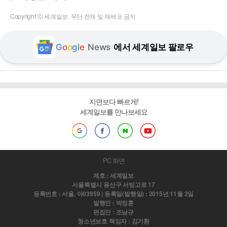
Copyright ⓒ 세계일보. 무단 전재 및 재배포 금지
G
o
o
g
l
e
News
에서 세계일보 팔로우
지면보다 빠르게!
세계일보를 만나보세요
PC 화면
제호 : 세계일보
서울특별시 용산구 서빙고로 17
등록번호 : 서울, 아03959 | 등록일(발행일) : 2015년 11월 2일
발행인 : 박정훈
편집인 : 조남규
청소년보호 책임자 : 김기환