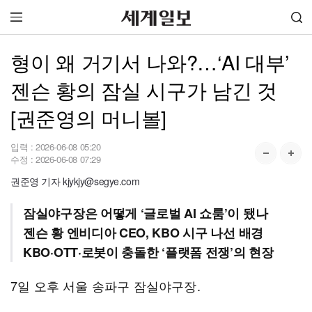
형이 왜 거기서 나와?…‘AI 대부’
젠슨 황의 잠실 시구가 남긴 것
[권준영의 머니볼]
입력 :
2026-06-08 05:20
수정 :
2026-06-08 07:29
권준영 기자 kjykjy@segye.com
잠실야구장은 어떻게 ‘글로벌 AI 쇼룸’이 됐나
젠슨 황 엔비디아 CEO, KBO 시구 나선 배경
KBO·OTT·로봇이 충돌한 ‘플랫폼 전쟁’의 현장
7일 오후 서울 송파구 잠실야구장.