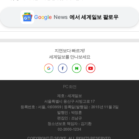
G
o
o
g
l
e
News
에서 세계일보 팔로우
지면보다 빠르게!
세계일보를 만나보세요
PC 화면
제호 : 세계일보
서울특별시 용산구 서빙고로 17
등록번호 : 서울, 아03959 | 등록일(발행일) : 2015년 11월 2일
발행인 : 박정훈
편집인 : 조남규
청소년보호 책임자 : 김기환
02-2000-1234
COPYRIGHT ⓒ SEGYE. ALL RIGHTS RESERVED.