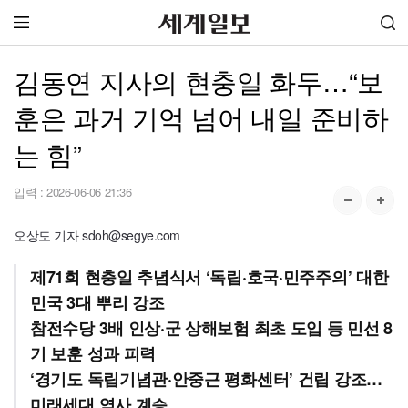
김동연 지사의 현충일 화두…“보
훈은 과거 기억 넘어 내일 준비하
는 힘”
입력 :
2026-06-06 21:36
오상도 기자 sdoh@segye.com
제71회 현충일 추념식서 ‘독립·호국·민주주의’ 대한
민국 3대 뿌리 강조
참전수당 3배 인상·군 상해보험 최초 도입 등 민선 8
기 보훈 성과 피력
‘경기도 독립기념관·안중근 평화센터’ 건립 강조…
미래세대 역사 계승