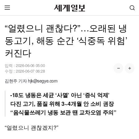
“얼렸으니 괜찮다?”…오래된 냉
동고기, 해동 순간 ‘식중독 위험’
커진다
입력 :
2026-06-06 05:00
수정 :
2026-06-07 06:28
김현주 기자 hjk@segye.com
-18도 냉동은 세균 ‘사멸’ 아닌 ‘증식 억제’
다진 고기, 품질 위해 3~4개월 안 소비 권장
“음식물쓰레기 냉동 보관 땐 교차오염 주의”
“얼렸으니 괜찮겠지?”