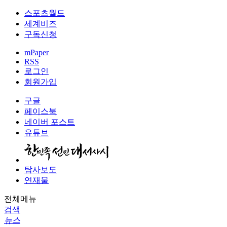
스포츠월드
세계비즈
구독신청
mPaper
RSS
로그인
회원가입
구글
페이스북
네이버 포스트
유튜브
탐사보도
연재물
전체메뉴
검색
뉴스