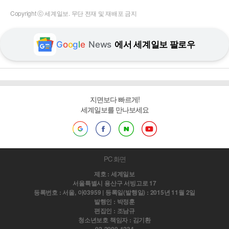
Copyright ⓒ 세계일보. 무단 전재 및 재배포 금지
G
o
o
g
l
e
News
에서 세계일보 팔로우
지면보다 빠르게!
세계일보를 만나보세요
PC 화면
제호 : 세계일보
서울특별시 용산구 서빙고로 17
등록번호 : 서울, 아03959 | 등록일(발행일) : 2015년 11월 2일
발행인 : 박정훈
편집인 : 조남규
청소년보호 책임자 : 김기환