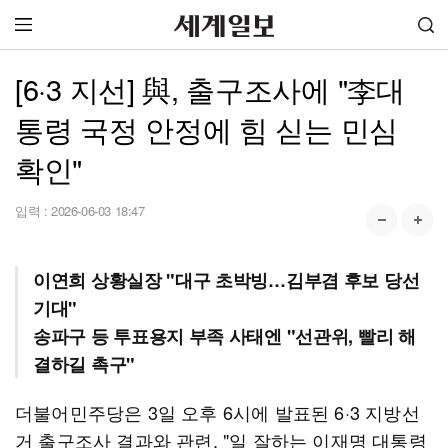
[6·3 지선] 與, 출구조사에 "李대
통령 국정 안정에 힘 싣는 민심
확인"
입력 :
2026-06-03 18:47
이연희 상황실장 "대구 초박빙…김부겸 후보 당선
기대"
송파구 등 투표용지 부족 사태엔 "선관위, 빨리 해
결하길 촉구"
더불어민주당은 3일 오후 6시에 발표된 6·3 지방선
거 출구조사 결과와 관련, "일 잘하는 이재명 대통령