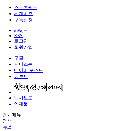
스포츠월드
세계비즈
구독신청
mPaper
RSS
로그인
회원가입
구글
페이스북
네이버 포스트
유튜브
탐사보도
연재물
전체메뉴
검색
뉴스