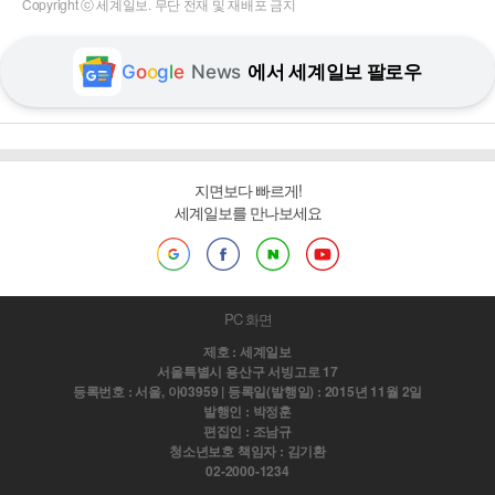
Copyright ⓒ 세계일보. 무단 전재 및 재배포 금지
G
o
o
g
l
e
News
에서 세계일보 팔로우
지면보다 빠르게!
세계일보를 만나보세요
PC 화면
제호 : 세계일보
서울특별시 용산구 서빙고로 17
등록번호 : 서울, 아03959 | 등록일(발행일) : 2015년 11월 2일
발행인 : 박정훈
편집인 : 조남규
청소년보호 책임자 : 김기환
02-2000-1234