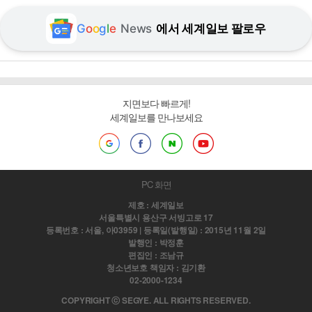
G
o
o
g
l
e
News
에서 세계일보 팔로우
지면보다 빠르게!
세계일보를 만나보세요
PC 화면
제호 : 세계일보
서울특별시 용산구 서빙고로 17
등록번호 : 서울, 아03959 | 등록일(발행일) : 2015년 11월 2일
발행인 : 박정훈
편집인 : 조남규
청소년보호 책임자 : 김기환
02-2000-1234
COPYRIGHT ⓒ SEGYE. ALL RIGHTS RESERVED.