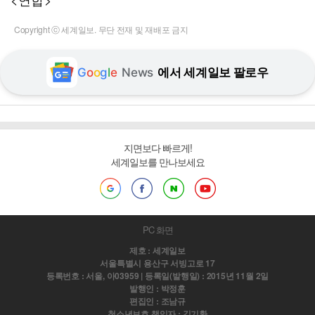
Copyright ⓒ 세계일보. 무단 전재 및 재배포 금지
G
o
o
g
l
e
News
에서 세계일보 팔로우
지면보다 빠르게!
세계일보를 만나보세요
PC 화면
제호 : 세계일보
서울특별시 용산구 서빙고로 17
등록번호 : 서울, 아03959 | 등록일(발행일) : 2015년 11월 2일
발행인 : 박정훈
편집인 : 조남규
청소년보호 책임자 : 김기환