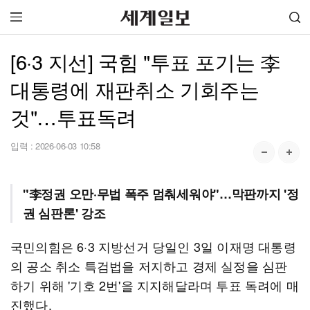
[6·3 지선] 국힘 "투표 포기는 李
대통령에 재판취소 기회주는
것"…투표독려
입력 :
2026-06-03 10:58
"李정권 오만·무법 폭주 멈춰세워야"…막판까지 '정
권 심판론' 강조
국민의힘은 6·3 지방선거 당일인 3일 이재명 대통령
의 공소 취소 특검법을 저지하고 경제 실정을 심판
하기 위해 '기호 2번'을 지지해달라며 투표 독려에 매
진했다.