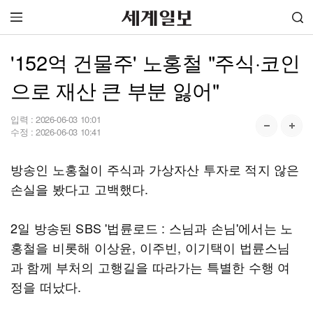
'152억 건물주' 노홍철 "주식·코인
으로 재산 큰 부분 잃어"
입력 :
2026-06-03 10:01
수정 :
2026-06-03 10:41
방송인 노홍철이 주식과 가상자산 투자로 적지 않은
손실을 봤다고 고백했다.
2일 방송된 SBS '법륜로드 : 스님과 손님'에서는 노
홍철을 비롯해 이상윤, 이주빈, 이기택이 법륜스님
과 함께 부처의 고행길을 따라가는 특별한 수행 여
정을 떠났다.