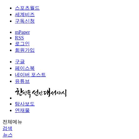
스포츠월드
세계비즈
구독신청
mPaper
RSS
로그인
회원가입
구글
페이스북
네이버 포스트
유튜브
탐사보도
연재물
전체메뉴
검색
뉴스