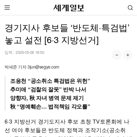
경기지사 후보들 ‘반도체·특검법’
놓고 설전 [6·3 지방선거]
입력 :
2026-05-28 18:50
박세준 기자 3jun@segye.com
조응천 “공소취소 특검법은 위헌”
추미애 “검찰의 잘못” 반박 나서
양향자, 秋 자녀 병역 문제 제기
秋 “명예훼손… 법적책임 각오를”
6·3 지방선거 경기도지사 후보 초청 TV토론회에 나
선 여야 후보들은 반도체 정책과 조작기소(공소취