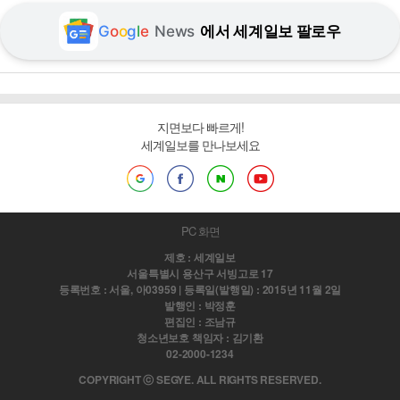
G
o
o
g
l
e
News
에서 세계일보 팔로우
지면보다 빠르게!
세계일보를 만나보세요
PC 화면
제호 : 세계일보
서울특별시 용산구 서빙고로 17
등록번호 : 서울, 아03959 | 등록일(발행일) : 2015년 11월 2일
발행인 : 박정훈
편집인 : 조남규
청소년보호 책임자 : 김기환
02-2000-1234
COPYRIGHT ⓒ SEGYE. ALL RIGHTS RESERVED.