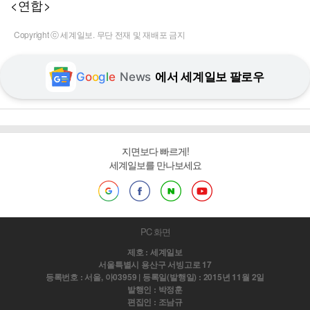
<연합>
Copyright ⓒ 세계일보. 무단 전재 및 재배포 금지
G
o
o
g
l
e
News
에서 세계일보 팔로우
지면보다 빠르게!
세계일보를 만나보세요
PC 화면
제호 : 세계일보
서울특별시 용산구 서빙고로 17
등록번호 : 서울, 아03959 | 등록일(발행일) : 2015년 11월 2일
발행인 : 박정훈
편집인 : 조남규