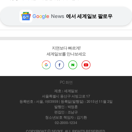
G
o
o
g
l
e
News
에서 세계일보 팔로우
지면보다 빠르게!
세계일보를 만나보세요
PC 화면
제호 : 세계일보
서울특별시 용산구 서빙고로 17
등록번호 : 서울, 아03959 | 등록일(발행일) : 2015년 11월 2일
발행인 : 박정훈
편집인 : 조남규
청소년보호 책임자 : 김기환
02-2000-1234
COPYRIGHT ⓒ SEGYE. ALL RIGHTS RESERVED.