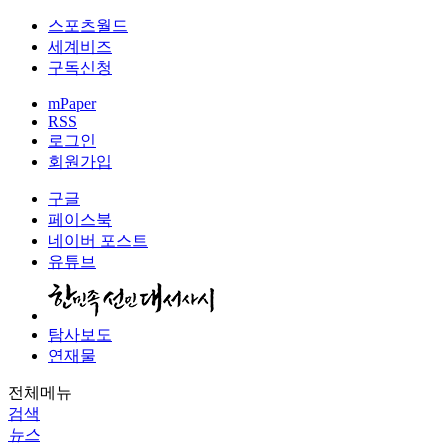
스포츠월드
세계비즈
구독신청
mPaper
RSS
로그인
회원가입
구글
페이스북
네이버 포스트
유튜브
탐사보도
연재물
전체메뉴
검색
뉴스