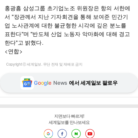
홍광흠 삼성그룹 초기업노조 위원장은 항의 서한에
서 "장관께서 지난 기자회견을 통해 보여준 민간기
업 노사관계에 대한 불균형한 시각에 깊은 분노를
표한다"며 "반도체 산업 노동자 악마화에 대해 경고
한다"고 밝혔다.
<연합>
Copyright ⓒ 세계일보. 무단 전재 및 재배포 금지
G
o
o
g
l
e
News
에서 세계일보 팔로우
지면보다 빠르게!
세계일보를 만나보세요