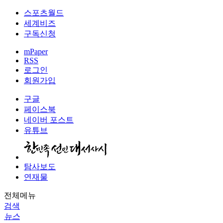
스포츠월드
세계비즈
구독신청
mPaper
RSS
로그인
회원가입
구글
페이스북
네이버 포스트
유튜브
탐사보도
연재물
전체메뉴
검색
뉴스