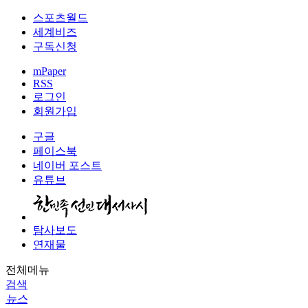
스포츠월드
세계비즈
구독신청
mPaper
RSS
로그인
회원가입
구글
페이스북
네이버 포스트
유튜브
탐사보도
연재물
전체메뉴
검색
뉴스