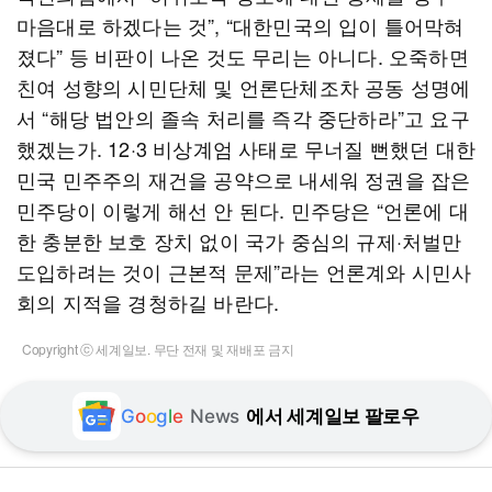
마음대로 하겠다는 것”, “대한민국의 입이 틀어막혀
졌다” 등 비판이 나온 것도 무리는 아니다. 오죽하면
친여 성향의 시민단체 및 언론단체조차 공동 성명에
서 “해당 법안의 졸속 처리를 즉각 중단하라”고 요구
했겠는가. 12·3 비상계엄 사태로 무너질 뻔했던 대한
민국 민주주의 재건을 공약으로 내세워 정권을 잡은
민주당이 이렇게 해선 안 된다. 민주당은 “언론에 대
한 충분한 보호 장치 없이 국가 중심의 규제·처벌만
도입하려는 것이 근본적 문제”라는 언론계와 시민사
회의 지적을 경청하길 바란다.
Copyright ⓒ 세계일보. 무단 전재 및 재배포 금지
G
o
o
g
l
e
News
에서 세계일보 팔로우