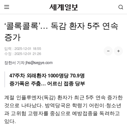
‘콜록콜록’… 독감 환자 5주 연속
증가
입력 :
2025-12-01 18:55
수정 :
2025-12-01 21:26
장한서 기자 jhs@segye.com
47주차 외래환자 1000명당 70.9명
증가폭은 주춤… 어르신 접종 당부
계절 인플루엔자(독감) 환자가 최근 5주 연속 증가한
것으로 나타났다. 방역당국은 학령기 어린이·청소년
과 고위험 고령자를 중심으로 예방접종을 독려하고
있다.