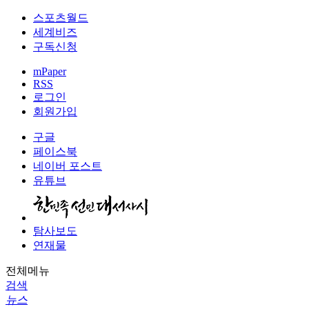
스포츠월드
세계비즈
구독신청
mPaper
RSS
로그인
회원가입
구글
페이스북
네이버 포스트
유튜브
탐사보도
연재물
전체메뉴
검색
뉴스