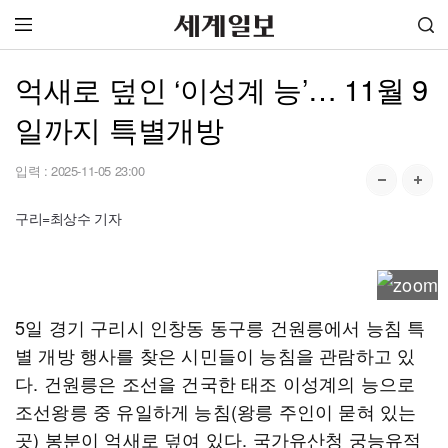
억새로 덮인 ‘이성계 능’… 11월 9
일까지 특별개방
입력 :
2025-11-05 23:00
구리=최상수 기자
5일 경기 구리시 인창동 동구릉 건원릉에서 능침 특
별 개방 행사를 찾은 시민들이 능침을 관람하고 있
다. 건원릉은 조선을 건국한 태조 이성계의 능으로
조선왕릉 중 유일하게 능침(왕릉 주인이 묻혀 있는
곳) 봉분이 억새로 덮여 있다. 국가유산청 궁능유적