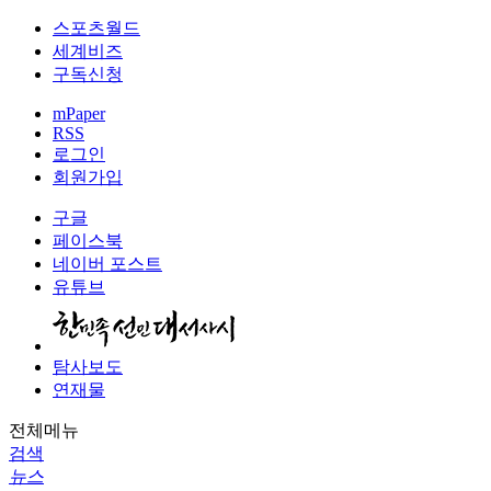
스포츠월드
세계비즈
구독신청
mPaper
RSS
로그인
회원가입
구글
페이스북
네이버 포스트
유튜브
탐사보도
연재물
전체메뉴
검색
뉴스