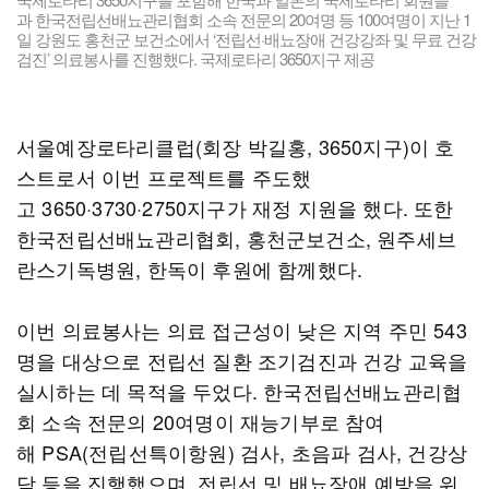
과 한국전립선배뇨관리협회 소속 전문의 20여명 등 100여명이 지난 1
일 강원도 홍천군 보건소에서 ‘전립선·배뇨장애 건강강좌 및 무료 건강
검진’ 의료봉사를 진행했다. 국제로타리 3650지구 제공
서울예장로타리클럽(회장 박길홍, 3650지구)이 호
스트로서 이번 프로젝트를 주도했
고 3650·3730·2750지구가 재정 지원을 했다. 또한
한국전립선배뇨관리협회, 홍천군보건소, 원주세브
란스기독병원, 한독이 후원에 함께했다.
이번 의료봉사는 의료 접근성이 낮은 지역 주민 543
명을 대상으로 전립선 질환 조기검진과 건강 교육을
실시하는 데 목적을 두었다. 한국전립선배뇨관리협
회 소속 전문의 20여명이 재능기부로 참여
해 PSA(전립선특이항원) 검사, 초음파 검사, 건강상
담 등을 진행했으며, 전립선 및 배뇨장애 예방을 위